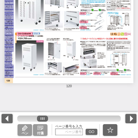
120
ページ番号を入力
GO
ペン
付箋