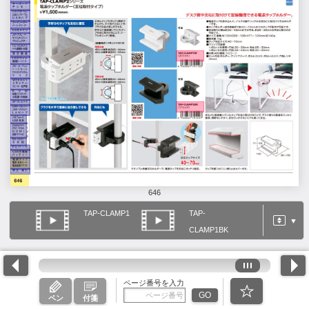
646
TAP-CLAMP1
TAP-
▼
CLAMP1BK
ページ番号を入力
GO
ペン
付箋