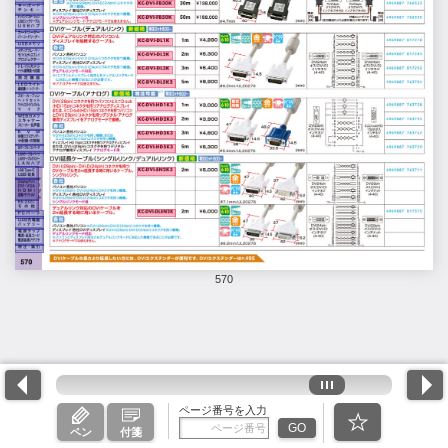
570
ページ番号を入力
GO
ペン
付箋