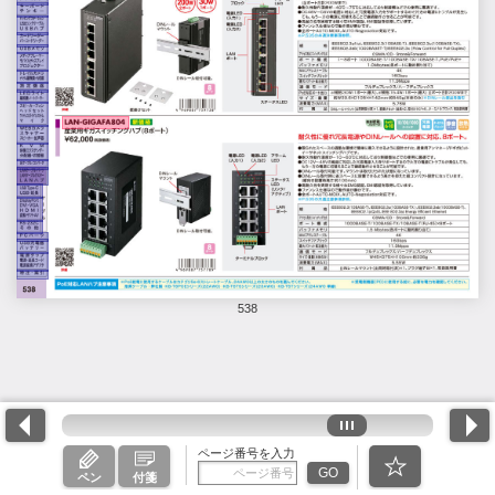
538
ページ番号を入力
GO
ペン
付箋