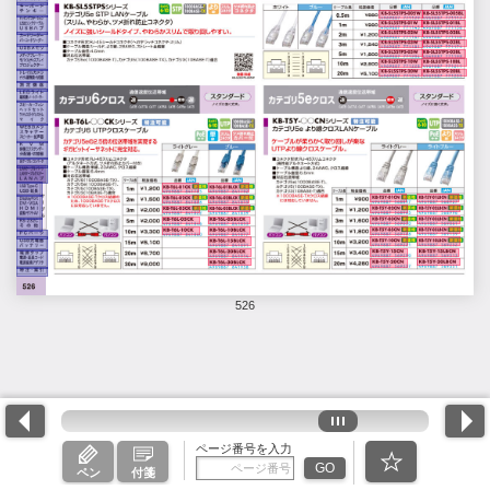
526
ページ番号を入力
GO
ペン
付箋