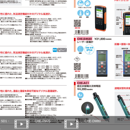
・SD1・
CHE-PM25
CHE-DM80
1