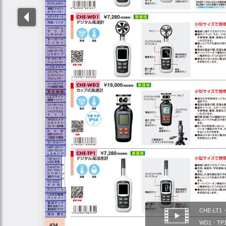
CHE-LT1
WD1・TP