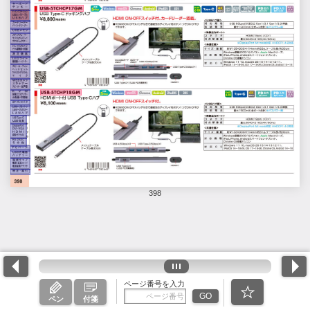
398
ページ番号を入力
GO
ペン
付箋