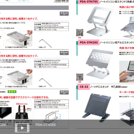
42BK
PDA-STN58S