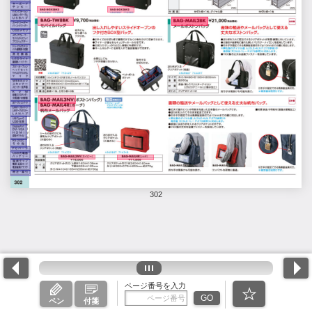
302
ページ番号を入力
GO
ペン
付箋