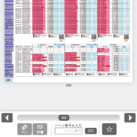
290
ページ番号を入力
GO
ペン
付箋